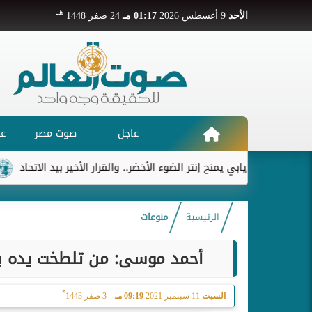
هـ
الأحد
9 أغسطس 2026
01:17 مـ
24 صفر 1448
عاجل
صوت مصر
عر
ديابي يمنح إنتر الضوء الأخضر.. والقرار الأخير بيد الاتحاد
ريال م
الرئيسية
منوعات
أحمد موسى: من تلطخت يده بال
هـ
السبت
11 سبتمبر 2021
09:19 مـ
3 صفر 1443