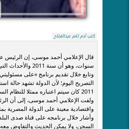
كتب أدم تامر عبدالفتاح
سنوات، وهو أن سنة 2011 والأحداث التي شهدتها كانت بمثابة إعلان لوفاة الدولة المصرية.
وتابع خلال تقديم برنامج «على مسئوليتي»
التصريح اليوم؛ لأن الدولة تشهد حالة است
2011 كان سيتم اعتباره ممثلا للنظام السابق.
ولفت الإعلامي أحمد موسى، إلى أن الر
واقتصادية معينة على الدولة المصرية بمثاب
وأشار خلال برنامجه على قناة صدى البلد،
السجن، ولا يمكن الحديث والتفاوض معه.