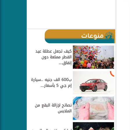
منوعات
كيف تجعل عطلة عيد
الفطر ممتعة دون
إنفاق...
ب600 الف جنيه ..سيارة
إم جي 5 بأسعار...
نصائح لإزالة البقع من
الملابس