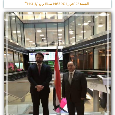
هـ
الجمعة
22 أكتوبر 2021
10:57 صـ
15 ربيع أول 1443