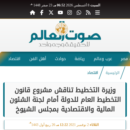
هـ
السبت
8 أغسطس 2026
06:52 مـ
23 صفر 1448
مصر
عرب وعالم
رياضة
حوادث
أهل الفن
اقتصاد
الرئيسية
اقتصاد
وزيرة التخطيط تناقش مشروع قانون
التخطيط العام للدولة أمام لجنة الشئون
المالية والاقتصادية بمجلس الشيوخ
هـ
الثلاثاء
2 نوفمبر 2021
12:22 مـ
26 ربيع أول 1443