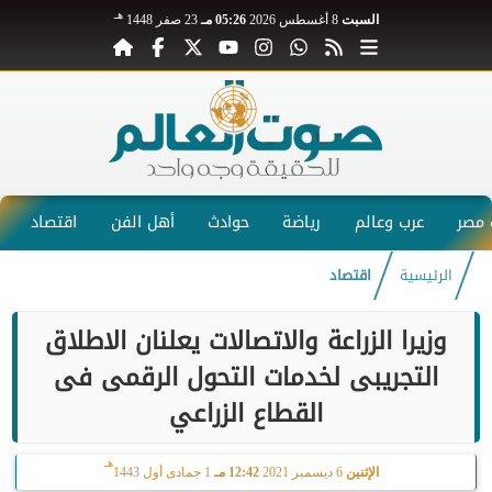
هـ
السبت
8 أغسطس 2026
05:26 مـ
23 صفر 1448
مصر
عرب وعالم
رياضة
حوادث
أهل الفن
اقتصاد
الرئيسية
اقتصاد
وزيرا الزراعة والاتصالات يعلنان الاطلاق
التجريبى لخدمات التحول الرقمى فى
القطاع الزراعي
هـ
الإثنين
6 ديسمبر 2021
12:42 مـ
1 جمادى أول 1443