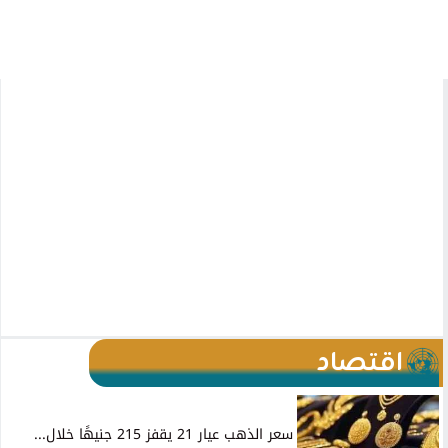
اقتصاد
سعر الذهب عيار 21 يقفز 215 جنيهًا خلال...