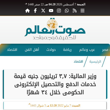
هـ
الجمعة
7 أغسطس 2026
04:28 صـ
22 صفر 1448
مصر
عرب وعالم
رياضة
حوادث
أهل الفن
اقتصاد
الرئيسية
اقتصاد
وزير المالية: ٣,٧ تريليون جنيه قيمة
خدمات الدفع والتحصيل الإلكترونى
الحكومى خلال ٣٤ شهرًا
هـ
السبت
7 مايو 2022
12:20 مـ
5 شوال 1443