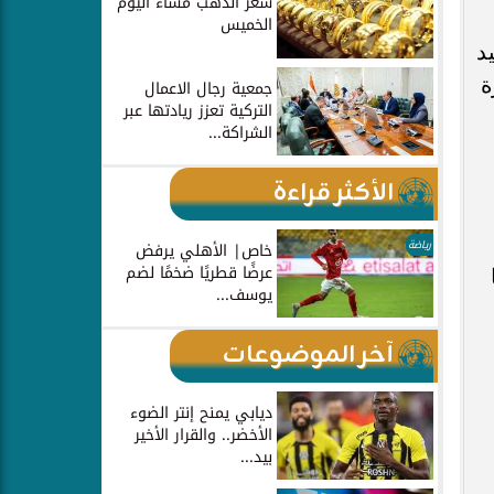
سعر الذهب مساء اليوم
الخميس
د
ة
جمعية رجال الاعمال
التركية تعزز ريادتها عبر
الشراكة...
الأكثر قراءة
رياضة
خاص| الأهلي يرفض
عرضًا قطريًا ضخمًا لضم
يوسف...
آخر الموضوعات
ديابي يمنح إنتر الضوء
الأخضر.. والقرار الأخير
بيد...