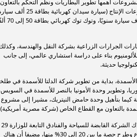
ركبات الكهربائية حيث يجري تنفيذ 4 مشروعات أهمها تطوير البطاريات ونظم التحكم بالتعاون
مع مؤسستين مصريتين، بالإضافة لمشروعات الإنتاج (سيارة سيدان كهربائية بطاقة 25 ألف 
سنويا، وميكروباص كهربائي بطاقة 10 آلاف سيارة سنويًا، وتوك توك كه
رات الجرارات الزراعية بشركة النقل والهندسة، وكذلك
لومنيوم بناء على دراسة استشاري عالمي، إلى جانب
ولوجيا حديثة.
لأسمدة، بداية من تطوير شركة الدلتا للأسمدة في طلخا
وريا، وتطوير وحدة الأمونيا بالنصر للأسمدة في السويس،
كة كيما بتأهيل وحدة حامض النيتريك، مشيرا إلى مشروع
أسمدة بالتعاون مع القطاع الخاص (شركة مصرية أمريكية).
وفي قطاع الفنادق، أشار الوزير إلى امتلاك الشركة القابضة للسياحة والفنادق التابعة للوزارة 29
فندقا سيتم جمع بعضها في شركة مشروع وطرح حصة ما بين 20 إلى 30% منها، مضيفا أن هناك