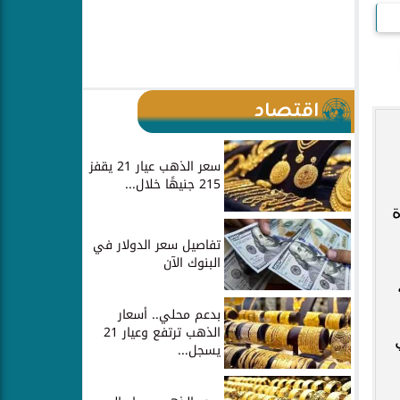
اقتصاد
سعر الذهب عيار 21 يقفز
215 جنيهًا خلال...
ة
تفاصيل سعر الدولار في
البنوك الآن
بدعم محلي.. أسعار
الذهب ترتفع وعيار 21
ري
يسجل...