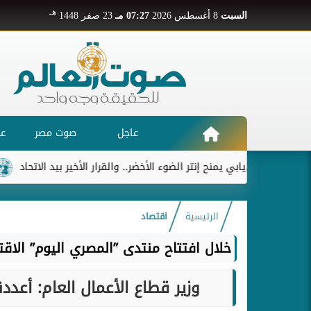
هـ
السبت
8 أغسطس 2026
07:27 مـ
23 صفر 1448
عاجل
صوت مصر
عر
ديابي يمنح إنتر الضوء الأخضر.. والقرار الأخير بيد الاتحاد
ريال 
الرئيسية
اقتصاد
خلال افتتاح منتدى ”المصري اليوم” الاقت
وزير قطاع الأعمال العام: أعدد