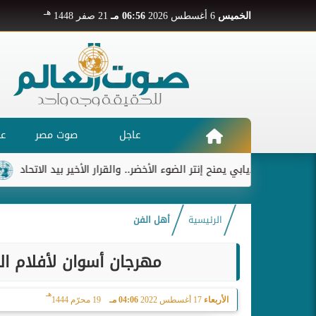
هـ
الخميس
6 أغسطس 2026
06:56 مـ
21 صفر 1448
عاجل
صوت مصر
عر
ديابي يمنح إنتر الضوء الأخضر.. والقرار الأخير بيد الاتحاد
ريال 
الرئيسية
أهل الفن
مهرجان أسوان لأفلام الم
هـ
الأربعاء
17 أغسطس 2022
04:06 مـ
19 محرّم 1444