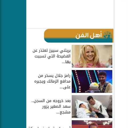
أهل الفن
بريتني سبيرز تعتذر عن
الفضيحة التي تسببت
بها...
رامز جلال يسخر من
مدافع الزمالك ويجبره
على...
بعد خروجه من السجن..
سعد الصغير يزور
مشجع...