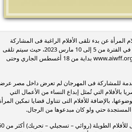
المرأة عن بدء تلقى الأفلام الراغبة فى المشاركة
بالدورة السابعة للمهرجان، والتى ستُعقد في الفترة من 5 إلى 10 مارس 2023، حيث سيتم تلقى
الأفلام عبر الموقع الإلكتروني للمهرجان www.aiwff.org بداية من 18 أغسطس الجاري وحتى
تقدمة للمشاركة فى المهرجان لم تعرض داخل مصر عرضا
 بالأفلام التي تُمثل إبداع النساء من الأعمال التي
وضوعها، بالإضافة للأفلام التى تتناول قضايا تمكين المرأة
المستجدة حتي ولو كان مبدعوها من الرجال.
ويضم المهرجان مسابقتين دوليتين، الأولى للأفلام الطويلة (روائي 