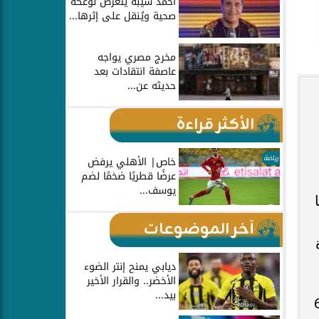
أحمد شيبة يتعرض لوعكة
صحية ويُنقل على إثرها...
مخرج مصري يواجه
عاصفة انتقادات بعد
حديثه عن...
الأكثر قراءة
رياضة
خاص| الأهلي يرفض
عرضًا قطريًا ضخمًا لضم
يوسف...
آخر الموضوعات
ديابي يمنح إنتر الضوء
الأخضر.. والقرار الأخير
بيد...
– تسجيلي – تحريك) أكثر من 60