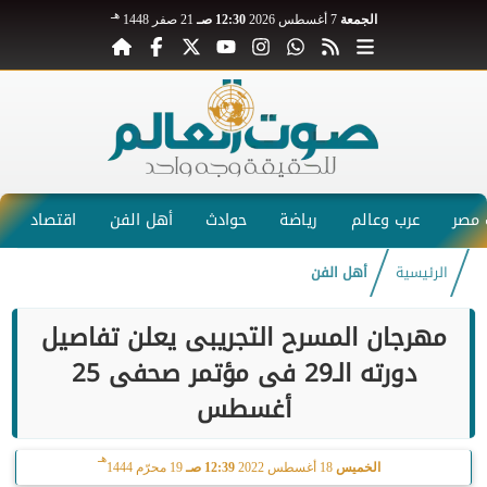
هـ
الجمعة
7 أغسطس 2026
12:30 صـ
21 صفر 1448
مصر
عرب وعالم
رياضة
حوادث
أهل الفن
اقتصاد
الرئيسية
أهل الفن
مهرجان المسرح التجريبى يعلن تفاصيل
دورته الـ29 فى مؤتمر صحفى 25
أغسطس
هـ
الخميس
18 أغسطس 2022
12:39 صـ
19 محرّم 1444