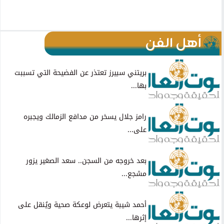
أهل الفن
بريتني سبيرز تعتذر عن الفضيحة التي تسببت
بها...
رامز جلال يسخر من مدافع الزمالك ويجبره
على...
بعد خروجه من السجن.. سعد الصغير يزور
مشجع...
أحمد شيبة يتعرض لوعكة صحية ويُنقل على
إثرها...