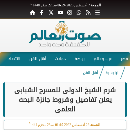
هـ
الجمعة
7 أغسطس 2026
06:24 صـ
22 صفر 1448
مصر
عرب وعالم
رياضة
حوادث
أهل الفن
اقتصاد
الرئيسية
أهل الفن
شرم الشيخ الدولى للمسرح الشبابى
يعلن تفاصيل وشروط جائزة البحث
العلمى
هـ
الجمعة
26 أغسطس 2022
01:19 مـ
28 محرّم 1444