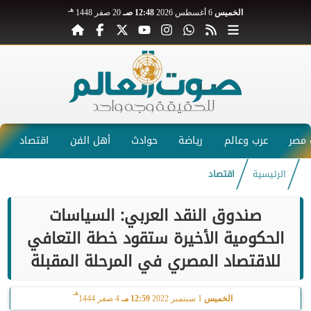
هـ
الخميس
6 أغسطس 2026
12:48 صـ
20 صفر 1448
مصر
عرب وعالم
رياضة
حوادث
أهل الفن
اقتصاد
الرئيسية
اقتصاد
صندوق النقد العربي: السياسات
الحكومية الأخيرة ستقود خطة التعافي
للاقتصاد المصري في المرحلة المقبلة
هـ
الخميس
1 سبتمبر 2022
12:59 مـ
4 صفر 1444