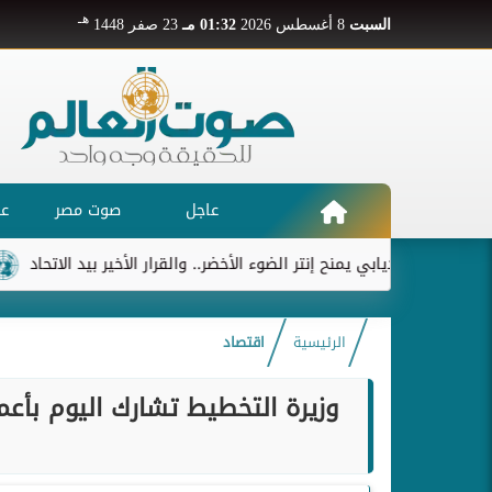
هـ
السبت
8 أغسطس 2026
01:32 مـ
23 صفر 1448
عاجل
صوت مصر
عر
.
ديابي يمنح إنتر الضوء الأخضر.. والقرار الأخير بيد الاتحاد
ريال
الرئيسية
اقتصاد