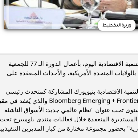
وزيرة التخطيط
تشارك د.هالة السعيد وزيرة التخطيط والتنمية الاقتصادية اليوم، بأعمال الدورة الـ 77 للجمعية
بالولايات المتحدة الأمريكية، والأحداث المنعقدة على
نمية الاقتصادية بنيويورك المشاركة كمتحدث رئيسي
اليوم في منتدى بلومبيرج Bloomberg Emerging + Frontier Forum 2022 والذي يُعقد في 
توى تحت عنوان "نظام عالمي جديد: الأسواق الناشئة
 المستديرة المنعقدة خلال فعاليات منتدى بلومبيرج تحت
ارية" بحضور مجموعة مختارة من كبار المديرين التنفيذيي