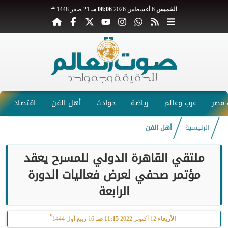
هـ
الخميس
6 أغسطس 2026
08:06 مـ
21 صفر 1448
مصر
عرب وعالم
رياضة
حوادث
أهل الفن
اقتصاد
الرئيسية
أهل الفن
ملتقي القاهرة الدولي للمسرح يعقد
مؤتمر صحفي لعرض فعاليات الدورة
الرابعة
هـ
الأربعاء
12 أكتوبر 2022
11:15 صـ
16 ربيع أول 1444