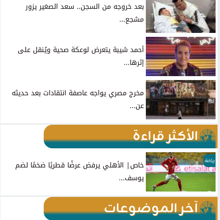
بعد خروجه من السجن.. سعد الصغير يزور
مشجع...
أحمد شيبة يتعرض لوعكة صحية ويُنقل على
إثرها...
مخرج مصري يواجه عاصفة انتقادات بعد حديثه
عن...
الأكثر قراءة
رياضة
خاص| الأهلي يرفض عرضًا قطريًا ضخمًا لضم
يوسف...
آخر الموضوعات