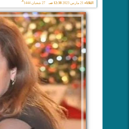
هـ
الثلاثاء
21 مارس 2023
12:38 صـ
27 شعبان 1444