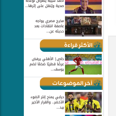
أحمد شيبة يتعرض لوعكة
صحية ويُنقل على إثرها...
مخرج مصري يواجه
عاصفة انتقادات بعد
حديثه عن...
الأكثر قراءة
رياضة
خاص| الأهلي يرفض
عرضًا قطريًا ضخمًا لضم
يوسف...
آخر الموضوعات
ديابي يمنح إنتر الضوء
الأخضر.. والقرار الأخير
بيد...