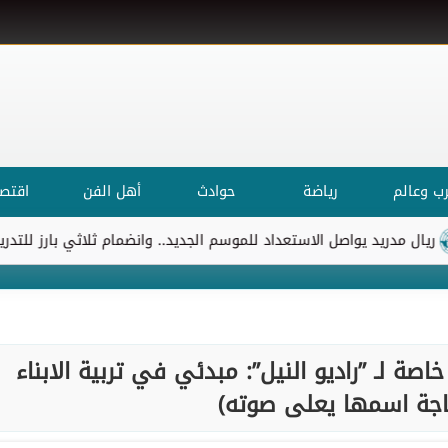
ب وعالم
رياضة
حوادث
أهل الفن
اقتصا
ريد يواصل الاستعداد للموسم الجديد.. وانضمام ثلاثي بارز للتدريبات
اصة لـ ”راديو النيل”: مبدئي في تربية الابناء
جة اسمها يعلى صوته)