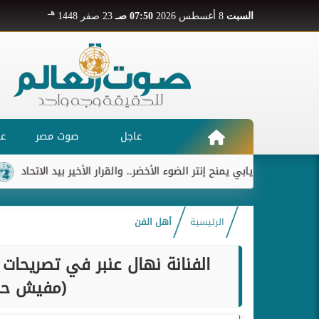
هـ
السبت
8 أغسطس 2026
07:50 صـ
23 صفر 1448
عاجل
صوت مصر
عر
ديابي يمنح إنتر الضوء الأخضر.. والقرار الأخير بيد الاتحاد
ريال مد
الرئيسية
أهل الفن
الفنانة نهال عنبر في تصريحات خ
(مفيش حا