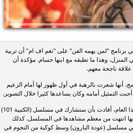
في برنامج "لمن يهمه الفن" على "نغم اف ام" أن تربية
 المنزل، وهذا ما تطبقه مع ابنها حسام. مؤكدة أن
 علاقة ناجحة معهم.
، أنها شعرت بالرهبة في أول ظهور لها أمام الزعيم
أحبت التمثيل أمامه وكان يساعدها كثيرا خلال التصوير.
وعن مشاركتها في مسلسلات رمضان لهذا العام، أفادت بأن ستشارك في مسلسل (الكتيبة 101)
أنها انتهت من معظم مشاهدها في المسلسل. كذلك
ي مسلسل (عودة البارون) وسط كوكبة من النجوم في