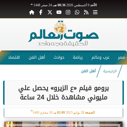
هـ
الأحد
9 أغسطس 2026
08:36 صـ
24 صفر 1448
مصر
عرب وعالم
رياضة
حوادث
أهل الفن
اقتصاد
الرئيسية
أهل الفن
برومو فيلم «ع الزيرو» يحصل علي
مليوني مشاهدة خلال 24 ساعة
هـ
الجمعة
28 يوليو 2023
02:09 مـ
10 محرّم 1445