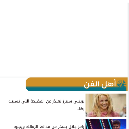
أهل الفن
بريتني سبيرز تعتذر عن الفضيحة التي تسببت
بها...
رامز جلال يسخر من مدافع الزمالك ويجبره