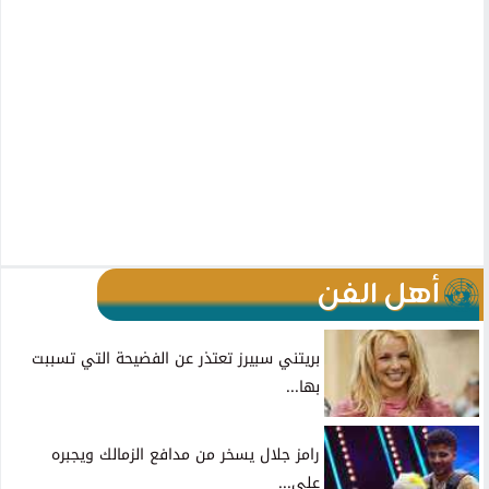
أهل الفن
بريتني سبيرز تعتذر عن الفضيحة التي تسببت
بها...
رامز جلال يسخر من مدافع الزمالك ويجبره
على...