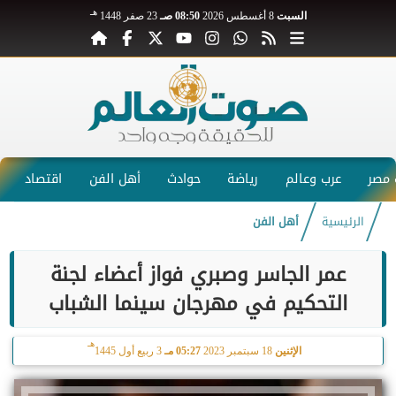
هـ
السبت
8 أغسطس 2026
08:50 صـ
23 صفر 1448
مصر
عرب وعالم
رياضة
حوادث
أهل الفن
اقتصاد
الرئيسية
أهل الفن
عمر الجاسر وصبري فواز أعضاء لجنة
التحكيم في مهرجان سينما الشباب
هـ
الإثنين
18 سبتمبر 2023
05:27 مـ
3 ربيع أول 1445