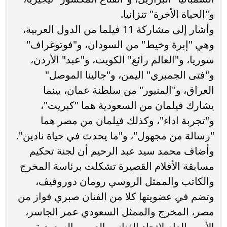
و"الحياة الأخرة" تنزانيا.
وأشار إلى مشاركة 11 فيلما من الدول العربية،
وهي "إبرة وخيط" من السودان، و"فوتوغراف"
سوريا، و"العالم رائع" الكويت، و"عبد" الأردن،
و"فتى الجمبري" اليمن، و"جالينا الموصل"
العراق، و"المنيور" من سلطنة عمان، بينما
يشارك فيلمان من السعودية هما "كبريت"،
و"تجربة اداء"، وكذلك فيلمان من مصر هما
"رسالة من مجهول"، و"ما يحدث في حياة نادين".
وأضاف محمد سيد عبد الرحيم أن لجنة تحكيم
مسابقة الأفلام القصيرة تشكلت برئاسة المخرج
والكاتب والممثل الروسي رومان دوروفيڤ،
وتضم في عضويتها كلا من الفنان صبري فواز من
مصر، المخرج والممثل السعودي عمر الجاسر،
الأمين العام لاتحاد الفنانين العرب بالسعودية.