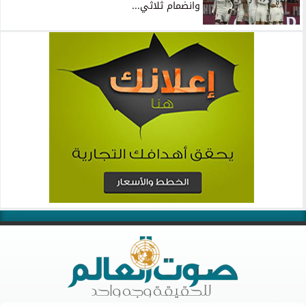
وانضمام ثلاثي...