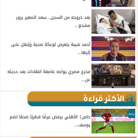
بعد خروجه من السجن.. سعد الصغير يزور
مشجع...
أحمد شيبة يتعرض لوعكة صحية ويُنقل على
إثرها...
مخرج مصري يواجه عاصفة انتقادات بعد حديثه
عن...
الأكثر قراءة
رياضة
خاص| الأهلي يرفض عرضًا قطريًا ضخمًا لضم
يوسف...