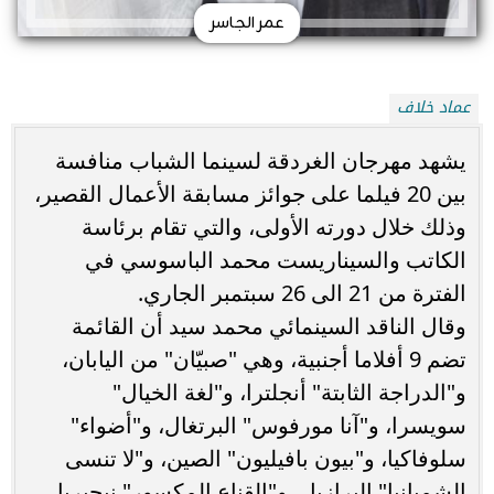
عمر الجاسر
عماد خلاف
يشهد مهرجان الغردقة لسينما الشباب منافسة
بين 20 فيلما على جوائز مسابقة الأعمال القصير،
وذلك خلال دورته الأولى، والتي تقام برئاسة
الكاتب والسيناريست محمد الباسوسي في
الفترة من 21 الى 26 سبتمبر الجاري.
وقال الناقد السينمائي محمد سيد أن القائمة
تضم 9 أفلاما أجنبية، وهي "صبيّان" من اليابان،
و"الدراجة الثابتة" أنجلترا، و"لغة الخيال"
سويسرا، و"آنا مورفوس" البرتغال، و"أضواء"
سلوفاكيا، و"بيون بافيليون" الصين، و"لا تنسى
الشمبانيا" البرازيل، و"القناع المكسور" نيجيريا،