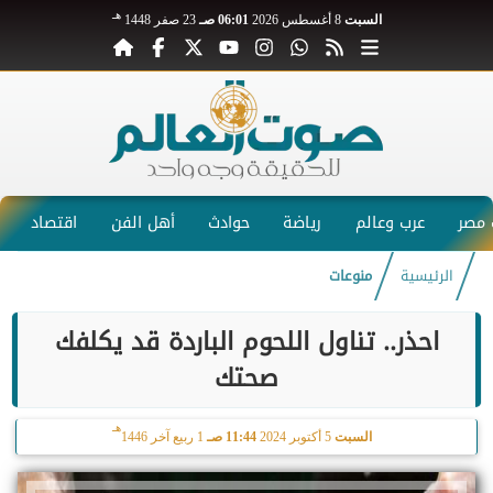
هـ
السبت
8 أغسطس 2026
06:01 صـ
23 صفر 1448
مصر
عرب وعالم
رياضة
حوادث
أهل الفن
اقتصاد
الرئيسية
منوعات
احذر.. تناول اللحوم الباردة قد يكلفك
صحتك
هـ
السبت
5 أكتوبر 2024
11:44 صـ
1 ربيع آخر 1446