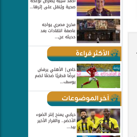
أحمد شيبة يتعرض لوعكة
صحية ويُنقل على إثرها...
مخرج مصري يواجه
عاصفة انتقادات بعد
حديثه عن...
الأكثر قراءة
رياضة
خاص| الأهلي يرفض
عرضًا قطريًا ضخمًا لضم
يوسف...
آخر الموضوعات
ديابي يمنح إنتر الضوء
الأخضر.. والقرار الأخير
بيد...