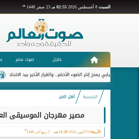
هـ
السبت
8 أغسطس 2026
02:55 مـ
23 صفر 1448
عاجل
صوت مصر
عر
ديابي يمنح إنتر الضوء الأخضر.. والقرار الأخير بيد الاتحاد
ريال م
الرئيسية
أهل الفن
مصير مهرجان الموسيقى العرب
هـ
الأربعاء
9 أكتوبر 2024
11:26 صـ
5 ربيع آخر 1446