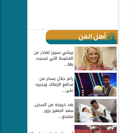
أهل الفن
بريتني سبيرز تعتذر عن
الفضيحة التي تسببت
بها...
رامز جلال يسخر من
مدافع الزمالك ويجبره
على...
بعد خروجه من السجن..
سعد الصغير يزور
مشجع...