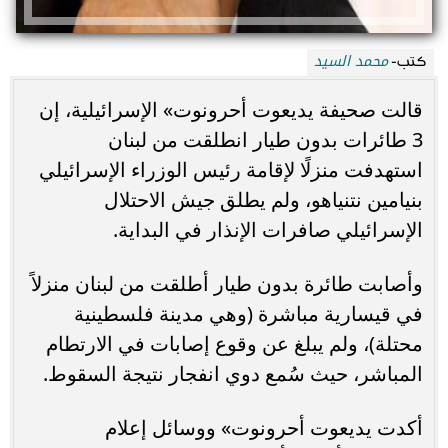
محمد السيد
كتب-
قالت صحيفة يديعوت أحرونوت» الإسرائيلية، إن
3 طائرات بدون طيار انطلقت من لبنان
استهدفت منزلًا لإقامة رئيس الوزراء الإسرائيلي
بنيامين نتنياهو، ولم يطلق جيش الاحتلال
الإسرائيلي صافرات الإنذار في البداية.
وأصابت طائرة بدون طيار أطلقت من لبنان منزلاً
في قيسارية مباشرة (وهي مدينة فلسطينية
محتلة)، ولم يبلغ عن وقوع إصابات في الارتطام
المباشر، حيث سُمع دوي انفجار نتيجة السقوط.
أكدت يديعوت أحرونوت» ووسائل إعلام