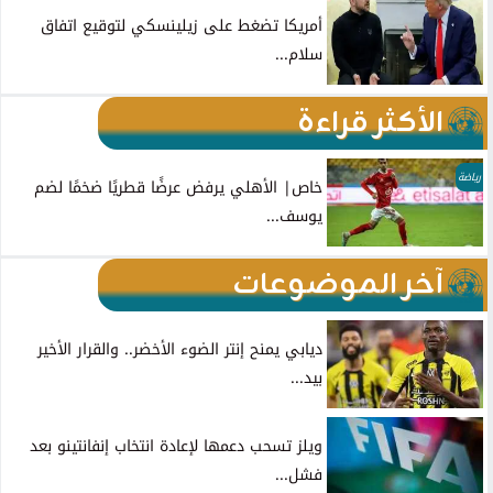
أمريكا تضغط على زيلينسكي لتوقيع اتفاق
سلام...
الأكثر قراءة
رياضة
خاص| الأهلي يرفض عرضًا قطريًا ضخمًا لضم
يوسف...
آخر الموضوعات
ديابي يمنح إنتر الضوء الأخضر.. والقرار الأخير
بيد...
ويلز تسحب دعمها لإعادة انتخاب إنفانتينو بعد
فشل...