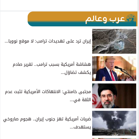
عرب وعالم
إيران ترد على تهديدات ترامب: لا موقع نوويا...
هشاشة أمريكية بسبب ترامب.. تقرير صادم
يكشف تضاؤل...
مجتبى خامنئي: الانتهاكات الأمريكية تثبت عدم
الثقة في...
ضربات أمريكية تهز جنوب إيران.. هجوم صاروخي
يستهدف...