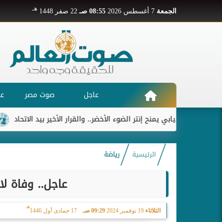
هـ
الجمعة
7 أغسطس 2026
08:55 صـ
22 صفر 1448
عاجل
صوت مصر
عر
ديابي يمنح إنتر الضوء الأخضر.. والقرار الأخير بيد الاتحاد
ريال م
الرئيسية
رياضة
عاجل.. وفاة 
هـ
الثلاثاء
19 نوفمبر 2024
09:29 صـ
17 جمادى أول 1446