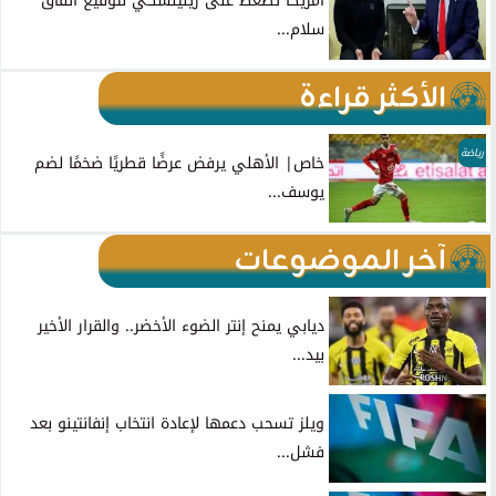
أمريكا تضغط على زيلينسكي لتوقيع اتفاق
سلام...
الأكثر قراءة
رياضة
خاص| الأهلي يرفض عرضًا قطريًا ضخمًا لضم
يوسف...
آخر الموضوعات
ديابي يمنح إنتر الضوء الأخضر.. والقرار الأخير
بيد...
ويلز تسحب دعمها لإعادة انتخاب إنفانتينو بعد
فشل...