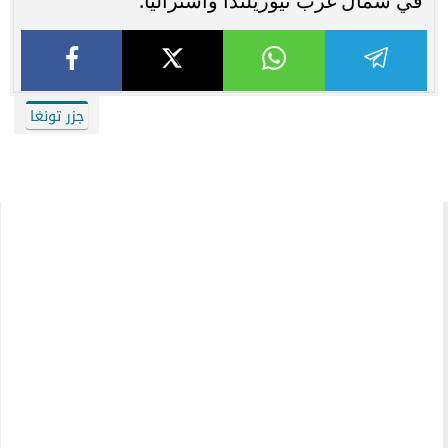
في شمال غرب نيوزيلندا وأستراليا.
جزر تونغا