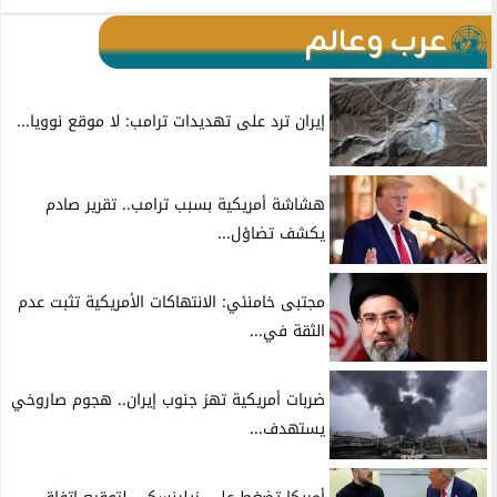
عرب وعالم
إيران ترد على تهديدات ترامب: لا موقع نوويا...
هشاشة أمريكية بسبب ترامب.. تقرير صادم
يكشف تضاؤل...
مجتبى خامنئي: الانتهاكات الأمريكية تثبت عدم
الثقة في...
ضربات أمريكية تهز جنوب إيران.. هجوم صاروخي
يستهدف...