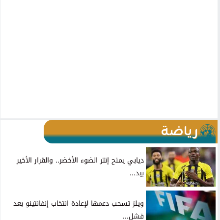
رياضة
ديابي يمنح إنتر الضوء الأخضر.. والقرار الأخير
بيد...
ويلز تسحب دعمها لإعادة انتخاب إنفانتينو بعد
فشل...