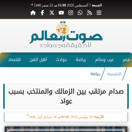
هـ
الجمعة
7 أغسطس 2026
11:08 مـ
22 صفر 1448
مصر
عرب وعالم
رياضة
حوادث
أهل الفن
اقتصاد
الرئيسية
رياضة
صدام مرتقب بين الزمالك والمنتخب بسبب
عواد
هـ
الأربعاء
20 نوفمبر 2024
01:03 مـ
18 جمادى أول 1446