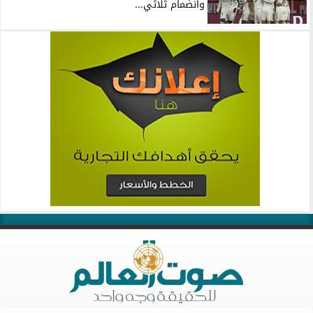
وانضمام ثلاثي...