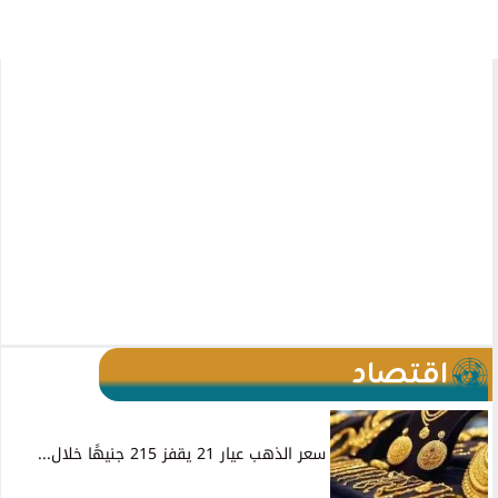
اقتصاد
سعر الذهب عيار 21 يقفز 215 جنيهًا خلال...