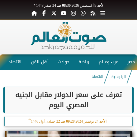
هـ
الأحد
9 أغسطس 2026
08:30 صـ
24 صفر 1448
مصر
عرب وعالم
رياضة
حوادث
أهل الفن
اقتصاد
الرئيسية
اقتصاد
تعرف على سعر الدولار مقابل الجنيه
المصري اليوم
هـ
الأحد
24 نوفمبر 2024
09:28 صـ
22 جمادى أول 1446