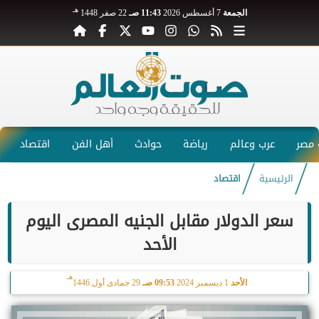
هـ
الجمعة
7 أغسطس 2026
11:43 صـ
22 صفر 1448
مصر
عرب وعالم
رياضة
حوادث
أهل الفن
اقتصاد
الرئيسية
اقتصاد
سعر الدولار مقابل الجنيه المصرى اليوم
الأحد
هـ
الأحد
1 ديسمبر 2024
09:53 صـ
29 جمادى أول 1446