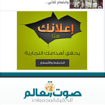
وانضمام ثلاثي...