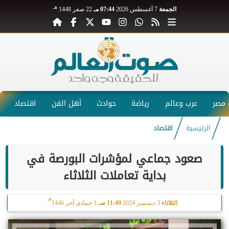
هـ
الجمعة
7 أغسطس 2026
07:44 مـ
22 صفر 1448
مصر
عرب وعالم
رياضة
حوادث
أهل الفن
اقتصاد
الرئيسية
اقتصاد
صعود جماعي لمؤشرات البورصة في
بداية تعاملات الثلاثاء
هـ
الثلاثاء
3 ديسمبر 2024
11:49 صـ
1 جمادى آخر 1446