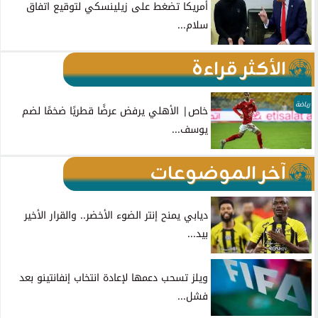
أمريكا تضغط على زيلينسكي لتوقيع اتفاق
سلام...
الأكثر قراءة
رياضة
خاص| الأهلي يرفض عرضًا قطريًا ضخمًا لضم
يوسف...
آخر الموضوعات
ديابي يمنح إنتر الضوء الأخضر.. والقرار الأخير
بيد...
ويلز تسحب دعمها لإعادة انتخاب إنفانتينو بعد
فشل...