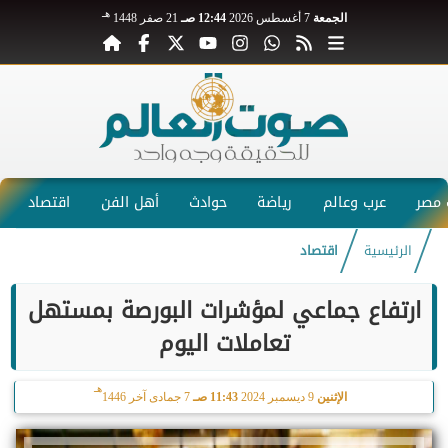
هـ
الجمعة
7 أغسطس 2026
12:44 صـ
21 صفر 1448
مصر
عرب وعالم
رياضة
حوادث
أهل الفن
اقتصاد
الرئيسية
اقتصاد
ارتفاع جماعي لمؤشرات البورصة بمستهل
تعاملات اليوم
هـ
الإثنين
9 ديسمبر 2024
11:43 صـ
7 جمادى آخر 1446