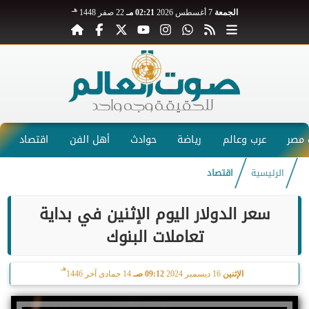
هـ
الجمعة
7 أغسطس 2026
02:21 مـ
22 صفر 1448
مصر
عرب وعالم
رياضة
حوادث
أهل الفن
اقتصاد
الرئيسية
اقتصاد
سعر الدولار اليوم الإثنين في بداية
تعاملات البنوك
هـ
الإثنين
16 ديسمبر 2024
09:12 صـ
14 جمادى آخر 1446