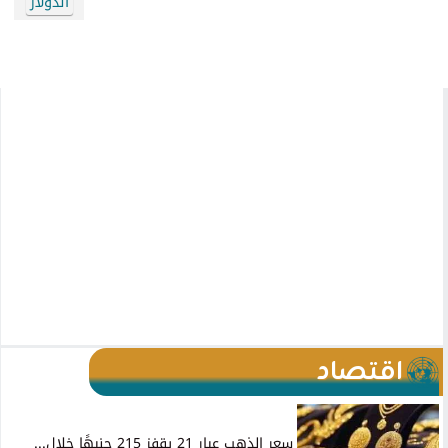
الدولار
اقتصاد
سعر الذهب عيار 21 يقفز 215 جنيهًا خلال...