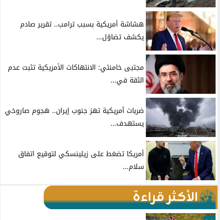
هشاشة أمريكية بسبب ترامب.. تقرير صادم
يكشف تضاؤل...
مجتبى خامنئي: الانتهاكات الأمريكية تثبت عدم
الثقة في...
ضربات أمريكية تهز جنوب إيران.. هجوم صاروخي
يستهدف...
أمريكا تضغط على زيلينسكي لتوقيع اتفاق
سلام...
الأكثر قراءة