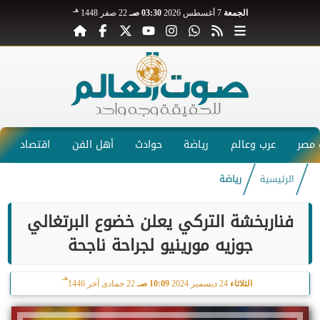
هـ
الجمعة
7 أغسطس 2026
03:30 صـ
22 صفر 1448
مصر
عرب وعالم
رياضة
حوادث
أهل الفن
اقتصاد
الرئيسية
رياضة
فناربخشة التركي يعلن خضوع البرتغالي
جوزيه مورينيو لجراحة ناجحة
هـ
الثلاثاء
24 ديسمبر 2024
10:09 صـ
22 جمادى آخر 1446