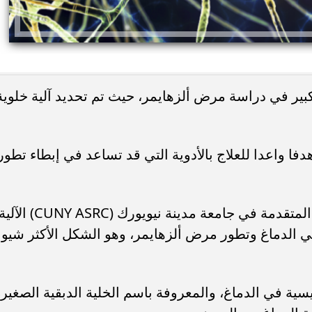
بير في دراسة مرض ألزهايمر، حيث تم تحديد آلية خلوية
دفا واعدا للعلاج بالأدوية التي قد تساعد في إبطاء تطور
واكتشف الفريق من مركز أبحاث العلوم المتقدمة في جامعة مدينة نيويورك (CUNY ASRC) الآ
في الدماغ وتطور مرض ألزهايمر، وهو الشكل الأكثر شيوع
رئيسية في الدماغ، والمعروفة باسم الخلية الدبقية الصغير