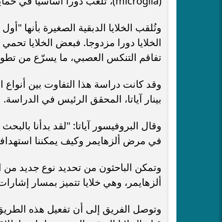
(microglia)، تلعب دورا أساسيا في حماية الدماغ من المرض.
وتُلقب الخلايا الدبقية الصغيرة بأنها "أو
الخلايا دورا مزدوجا. فبعض الخلايا تحمي 
تفاقم التنكس العصبي، ما يسرّع من تطور
وقد كانت دراسة هذا التفاوت بين أنواع ال
بينار آياتا، المحقق الرئيس في الدراسة.
وقال البروفيسور آياتا: "لقد بدأنا بالبحث
في مرض ألزهايمر وكيف يمكننا استهدافها
وتمكن الباحثون من تحديد نوع جديد من ال
ألزهايمر، وهي خلايا تتميز بمسار إشارات م