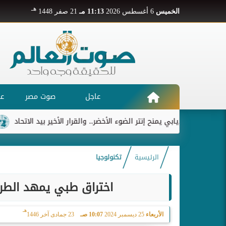
هـ
الخميس
6 أغسطس 2026
11:13 مـ
21 صفر 1448
عاجل
صوت مصر
عر
ديابي يمنح إنتر الضوء الأخضر.. والقرار الأخير بيد الاتحاد
ريال مدر
الرئيسية
تكنولوجيا
اختراق طبي يمهد الطري
هـ
الأربعاء
25 ديسمبر 2024
10:07 صـ
23 جمادى آخر 1446