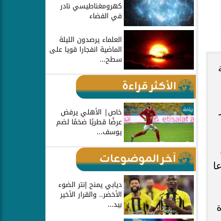
كهرومغناطيسي نادر
في الفضاء
العلماء يرصدون الليلة
الماضية انفجارا قويا على
سطح...
الأكثر قراءة
رياضة
خاص| الأهلي يرفض
عرضًا قطريًا ضخمًا لضم
يوسف...
لية
آخر الموضوعات
ا
ديابي يمنح إنتر الضوء
الأخضر.. والقرار الأخير
بيد...
ة