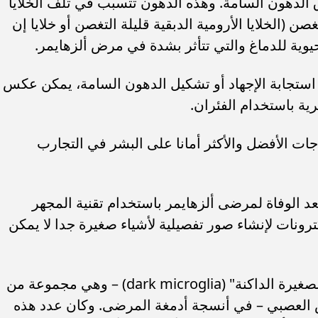
لاق الدهون السامة. وهذه الدهون تتسبب في تلف الخلايا
غصن (الخلايا الأرومية الدبقية قليلة التغصن أو خلايا إن
 استجابة الإجهاد أو تشكيل الدهون السامة، يمكن عكس
ية باستخدام الفئران.
ات الأفضل والأكثر أمانا على البشر في التجارب
د الوفاة لمرضى ألزهايمر باستخدام تقنية المجهر
ترونات لإنشاء صور تفصيلية لأشياء صغيرة جدا لا يمكن
ووجد الباحثون تراكما لـ "الخلايا الدبقية الصغيرة الداكنة" (dark microglia) – وهي مجموعة من
نكس العصبي – في أنسجة أدمغة المرضى. وكان عدد هذه