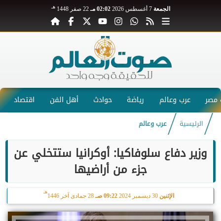
هـ
الجمعة
7 أغسطس 2026
02:02 مـ
22 صفر 1448
مصر
عرب وعالم
رياضة
حوادث
أهل الفن
اقتصاد
الرئيسية
عرب وعالم
وزير دفاع سلوفاكيا: أوكرانيا ستتخلي عن
جزء من أراضيها
هـ
الإثنين
30 ديسمبر 2024
09:22 صـ
28 جمادى آخر 1446