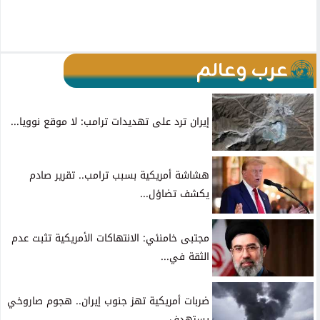
عرب وعالم
إيران ترد على تهديدات ترامب: لا موقع نوويا...
هشاشة أمريكية بسبب ترامب.. تقرير صادم
يكشف تضاؤل...
مجتبى خامنئي: الانتهاكات الأمريكية تثبت عدم
الثقة في...
ضربات أمريكية تهز جنوب إيران.. هجوم صاروخي
يستهدف...