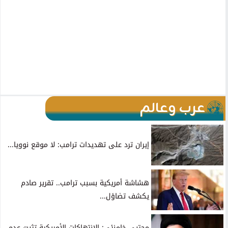
عرب وعالم
إيران ترد على تهديدات ترامب: لا موقع نوويا...
هشاشة أمريكية بسبب ترامب.. تقرير صادم
يكشف تضاؤل...
مجتبى خامنئي: الانتهاكات الأمريكية تثبت عدم