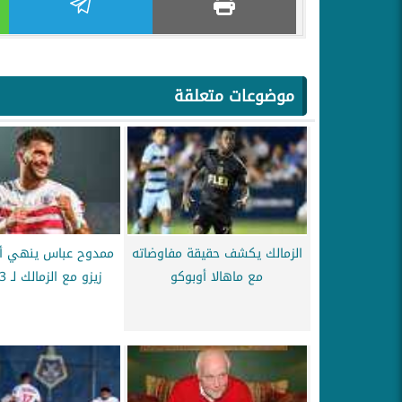
موضوعات متعلقة
الزمالك يكشف حقيقة مفاوضاته
ممدوح عباس ينهي أز
مع ماهالا أوبوكو
زيزو مع الزمالك لـ 3 مواسم