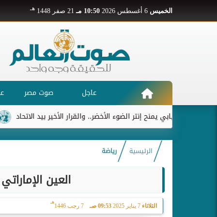
هـ
الخميس
6 أغسطس 2026
10:50 مـ
21 صفر 1448
عاجل
صوت مصر
عر
ديابي يمنح إنتر الضوء الأخضر.. والقرار الأخير بيد الاتحاد
ريال مدر
الرئيسية
رياضة
العين الإماراتي
هـ
الثلاثاء
7 يناير 2025
09:53 صـ
7 رجب 1446