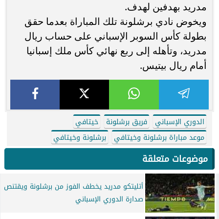
مدريد بهدفين لهدف.
ويخوض نادي برشلونة تلك المباراة بعدما حقق
بطولة كأس السوبر الإسباني على حساب ريال
مدريد، وتأهله إلى ربع نهائي كأس ملك إسبانيا
أمام ريال بيتيس.
الدوري الإسباني
فريق برشلونة
خيتافي
موعد مباراة برشلونة وخيتافي
برشلونة وخيتافي
موضوعات متعلقة
أتليتكو مدريد يخطف الفوز من برشلونة ويقتنص
صدارة الدوري الإسباني