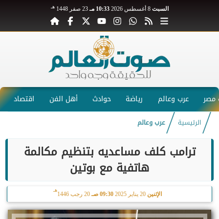
هـ
السبت
8 أغسطس 2026
10:33 مـ
23 صفر 1448
مصر
عرب وعالم
رياضة
حوادث
أهل الفن
اقتصاد
الرئيسية
عرب وعالم
ترامب كلف مساعديه بتنظيم مكالمة
هاتفية مع بوتين
هـ
الإثنين
20 يناير 2025
09:30 صـ
20 رجب 1446