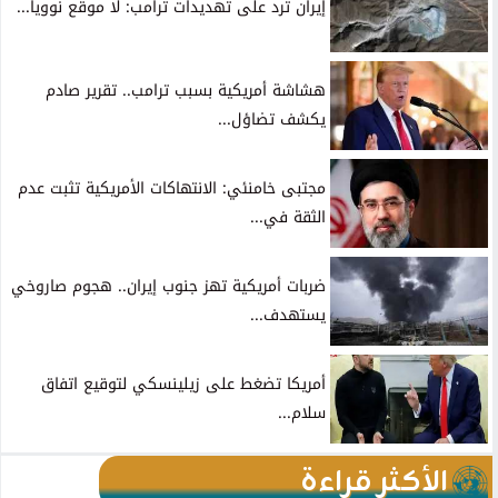
إيران ترد على تهديدات ترامب: لا موقع نوويا...
هشاشة أمريكية بسبب ترامب.. تقرير صادم
يكشف تضاؤل...
مجتبى خامنئي: الانتهاكات الأمريكية تثبت عدم
الثقة في...
ضربات أمريكية تهز جنوب إيران.. هجوم صاروخي
يستهدف...
أمريكا تضغط على زيلينسكي لتوقيع اتفاق
سلام...
الأكثر قراءة