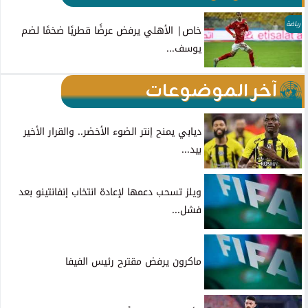
رياضة
خاص| الأهلي يرفض عرضًا قطريًا ضخمًا لضم
يوسف...
آخر الموضوعات
ديابي يمنح إنتر الضوء الأخضر.. والقرار الأخير
بيد...
ويلز تسحب دعمها لإعادة انتخاب إنفانتينو بعد
فشل...
ماكرون يرفض مقترح رئيس الفيفا