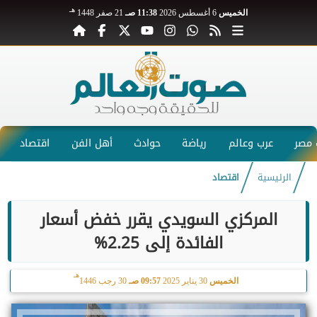
هـ
الخميس
6 أغسطس 2026
11:38 صـ
21 صفر 1448
مصر
عرب وعالم
رياضة
حوادث
أهل الفن
اقتصاد
الرئيسية
اقتصاد
المركزي السويدي يقرر خفض أسعار
الفائدة إلى 2.25%
هـ
الخميس
30 يناير 2025
09:57 صـ
30 رجب 1446