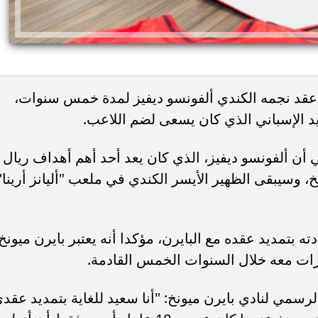
 عقد نجمه الكندي ألفونسو ديفيز لمدة خمس سنوات،
د الإسباني الذي كان يسعى لضم اللاعب.
 أن ألفونسو ديفيز، الذي كان يعد أحد أهم أهداف ريال
، وسيبقى الظهير الأيسر الكندي في ملعب "أليانز أرينا"
ز (24 عاما) عن سعادته بتمديد عقده مع البايرن، مؤكدا أنه يعتبر بايرن ميونخ
ازات معه خلال السنوات الخمس القادمة.
سمي لنادي بايرن ميونخ: "أنا سعيد للغاية بتمديد عقد