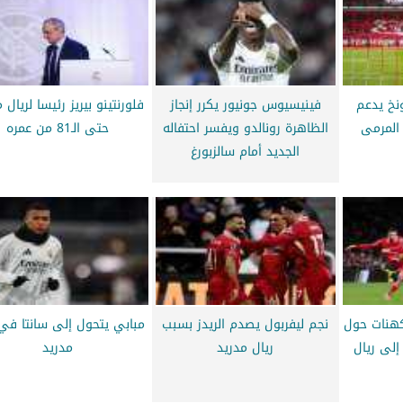
ونخ يدعم
فينيسيوس جونيور يكرر إنجاز
فلورنتينو بيريز رئيسا لريال 
المرمى
الظاهرة رونالدو ويفسر احتفاله
حتى الـ81 من عمره
الجديد أمام سالزبورغ
كهنات حول
نجم ليفربول يصدم الريدز بسبب
مبابي يتحول إلى سانتا في 
 إلى ريال
ريال مدريد
مدريد