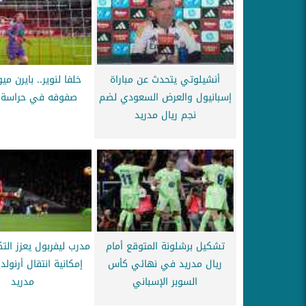
أنشيلوتي يتحدث عن مباراة
خلفا لنوير.. بايرن مي
إسبانيول والعرض السعودي لضم
صفوفه في حراسة 
نجم ريال مدريد
تشكيل برشلونة المتوقع أمام
مدرب ليفربول يعزز الت
ريال مدريد في نهائي كأس
إمكانية انتقال أرنولد
السوبر الإسباني
مدريد