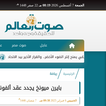
هـ
الجمعة
7 أغسطس 2026
08:19 مـ
22 صفر 1448
عاجل
صوت مصر
عر
ديابي يمنح إنتر الضوء الأخضر.. والقرار الأخير بيد الاتحاد
ريال مدري
الرئيسية
رياضة
بايرن ميونخ يجدد عقد ألفو
هـ
الخميس
6 فبراير 2025
09:38 صـ
7 شعبان 1446