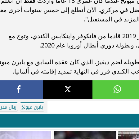
مع هذا النادي العظيم. لقد أتيت إلى بايرن ميونخ عندما كان عمري 18 عاما وأردت فقط أن أتعلم
أفضل في مركزي. الآن أتطلع إلى خمس سنوات أخرى معا
المزيد في المستقبل".
وقد انضم ديفيز إلى بايرن ميونخ في يناير 2019 قادما من فانكوفر وايتكابس الكندي، وتوج مع
بطولة دوري أبطال أوروبا عام 2020.
يلة لضم ديفيز، الذي كان عقده السابق مع بايرن ميون
عب الكندي قرر في النهاية تمديد إقامته في ألمانيا.
بايرن ميونخ
ريال مدري