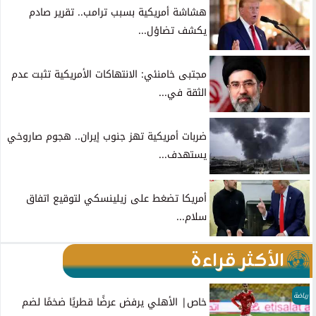
هشاشة أمريكية بسبب ترامب.. تقرير صادم
يكشف تضاؤل...
مجتبى خامنئي: الانتهاكات الأمريكية تثبت عدم
الثقة في...
ضربات أمريكية تهز جنوب إيران.. هجوم صاروخي
يستهدف...
أمريكا تضغط على زيلينسكي لتوقيع اتفاق
سلام...
الأكثر قراءة
رياضة
خاص| الأهلي يرفض عرضًا قطريًا ضخمًا لضم