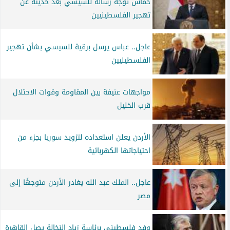
حماس توجه رسالة للسيسي بعد حديثه عن
تهجير الفلسطينيين
عاجل.. عباس يرسل برقية للسيسي بشأن تهجير
الفلسطينيين
مواجهات عنيفة بين المقاومة وقوات الاحتلال
قرب الخليل
الأردن يعلن استعداده لتزويد سوريا بجزء من
احتياجاتها الكهربائية
عاجل.. الملك عبد الله يغادر الأردن متوجهًا إلى
مصر
وفد فلسطيني برئاسة زياد النخالة يصل القاهرة