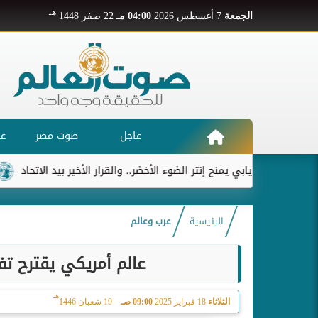
هـ
الجمعة
7 أغسطس 2026
04:00 مـ
22 صفر 1448
عاجل
صوت مصر
عر
ديابي يمنح إنتر الضوء الأخضر.. والقرار الأخير بيد الاتحاد
ريال مد
الرئيسية
عرب وعالم
عالم أمريكي يقترح تف
هـ
الثلاثاء
18 فبراير 2025
09:00 صـ
19 شعبان 1446