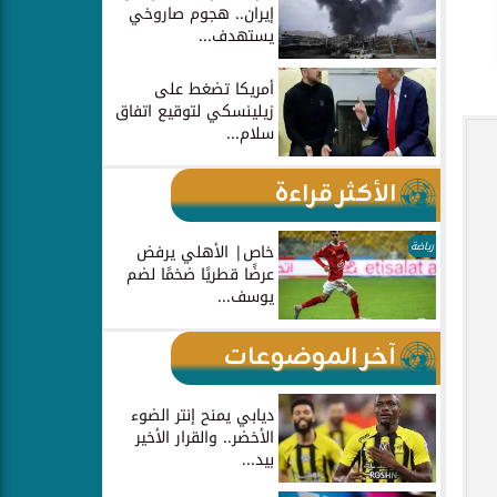
إيران.. هجوم صاروخي
يستهدف...
أمريكا تضغط على
زيلينسكي لتوقيع اتفاق
سلام...
الأكثر قراءة
رياضة
خاص| الأهلي يرفض
عرضًا قطريًا ضخمًا لضم
يوسف...
آخر الموضوعات
ديابي يمنح إنتر الضوء
الأخضر.. والقرار الأخير
بيد...