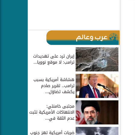
عرب وعالم
إيران ترد على تهديدات
ترامب: لا موقع نوويا...
هشاشة أمريكية بسبب
ترامب.. تقرير صادم
يكشف تضاؤل...
مجتبى خامنئي:
الانتهاكات الأمريكية تثبت
عدم الثقة في...
ضربات أمريكية تهز جنوب