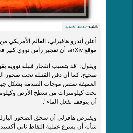
محمد السيد
كتب-
أعلن أندرو هافيرلي، العالم الأمريكي 
موقع arXiv، أن تفجير رأس نووي كبير في المحيط قد يؤدي إلى إبطاء تغير المناخ.
صحيح. كما أن دفن القنبلة تحت صخور الب
العميقة تمتص موجات الصدمة بشكل جيد. و
تحت كيلومترات من سطح الأرض وكيلومت
أن يتوقف بفعل الماء".
ويفترض هافرلي أن سحق الصخور البازلتي
شأنه أن يسرع عملية التقاط ثاني أكسيد 