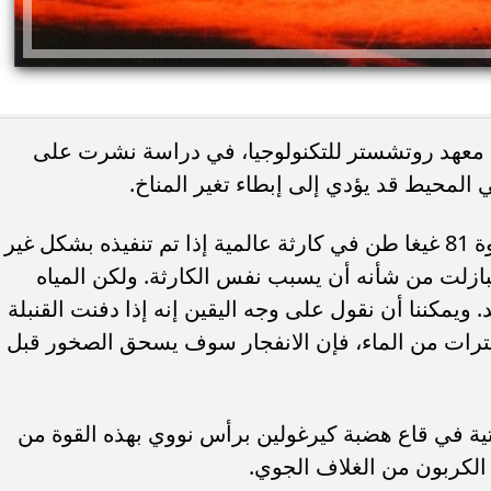
من معهد روتشستر للتكنولوجيا، في دراسة نشرت على
ويقول: "قد يتسبب انفجار قنبلة نووية بقوة 81 غيغا طن في كارثة عالمية إذا تم تنفيذه بشكل غير
ازلت من شأنه أن يسبب نفس الكارثة. ولكن المياه
يمكننا أن نقول على وجه اليقين إنه إذا دفنت القنبلة
رات من الماء، فإن الانفجار سوف يسحق الصخور قبل
ة في قاع هضبة كيرغولين برأس نووي بهذه القوة من
الكربون من الغلاف الجوي.