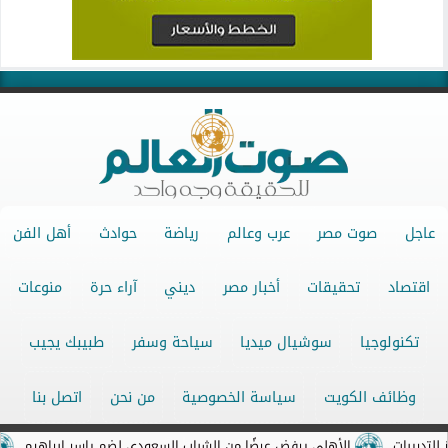
عاجل
صوت مصر
عرب وعالم
رياضة
حوادث
أهل الفن
اقتصاد
تحقيقات
أخبار مصر
ديني
آراء حرة
منوعات
تكنولوجيا
سوشيال ميديا
سياحة وسفر
طبيبك يجيب
وظائف الكويت
سياسة الخصوصية
من نحن
اتصل بنا
ات
الأهلي يرفض عرضًا من الشباب السعودي لضم ياسر إبراهيم
ماكر
جميع الحقوق محفوظة ©