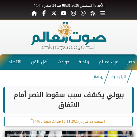
هـ
الأحد
9 أغسطس 2026
08:31 صـ
24 صفر 1448
مصر
عرب وعالم
رياضة
حوادث
أهل الفن
اقتصاد
الرئيسية
رياضة
بيولي يكشف سبب سقوط النصر أمام
الاتفاق
هـ
السبت
22 فبراير 2025
10:11 صـ
23 شعبان 1446