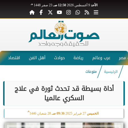
هـ
الأحد
9 أغسطس 2026
12:50 صـ
23 صفر 1448
مصر
عرب وعالم
رياضة
حوادث
أهل الفن
اقتصاد
الرئيسية
منوعات
أداة بسيطة قد تحدث ثورة في علاج
السكري عالميا
هـ
الخميس
27 فبراير 2025
09:36 صـ
28 شعبان 1446