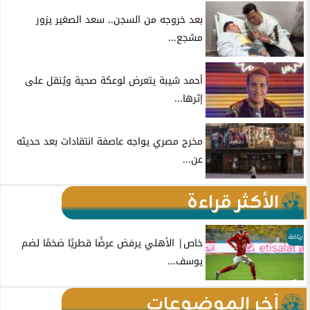
بعد خروجه من السجن.. سعد الصغير يزور
مشجع...
أحمد شيبة يتعرض لوعكة صحية ويُنقل على
إثرها...
مخرج مصري يواجه عاصفة انتقادات بعد حديثه
عن...
الأكثر قراءة
رياضة
خاص| الأهلي يرفض عرضًا قطريًا ضخمًا لضم
يوسف...
آخر الموضوعات