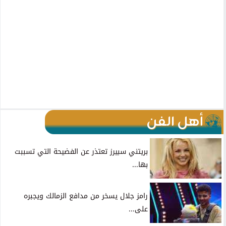
أهل الفن
بريتني سبيرز تعتذر عن الفضيحة التي تسببت
بها...
رامز جلال يسخر من مدافع الزمالك ويجبره
على...