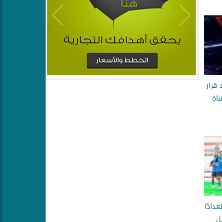
قرار
اة
دادًا
ل