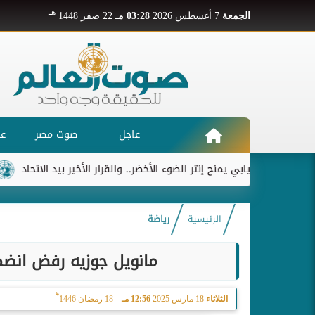
هـ
الجمعة
7 أغسطس 2026
03:28 مـ
22 صفر 1448
عاجل
صوت مصر
عر
ديابي يمنح إنتر الضوء الأخضر.. والقرار الأخير بيد الاتحاد
ريال مد
الرئيسية
رياضة
مانويل جوزيه رفض انض
هـ
الثلاثاء
18 مارس 2025
12:56 مـ
18 رمضان 1446