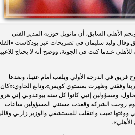
جم الأهلي السابق، أن مانويل جوزيه المدير الفني
وقال وليد سليمان في تصريحات عبر بودكاست «القلع
لأهلي عندما كنت في الجونة، ووضح أنه لا يحتاج للاعبي
فريق في الدرجة الأولي ويلعب أمام عنينا، وبعدها
وربنا وفقني وظهرت بمستوي كويس».وتابع الحاوي:«كان
اول، ومسؤولين إنبي كانوا كل سنة بيوعدوني إني هرو
يوم روحت الشركة وقعدت مستني المسؤولين ساعات
ي ووقتها تعبت واتنقلت للمستشفي والوزير زارني وقال
الأهلي».