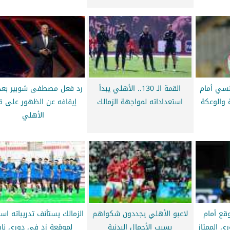
نسي أمام
القمة الـ 130.. الأهلي يبدأ
رد فعل مصطفى شوبير بعد 
 والوعكة
استعداداته لمواجهة الزمالك
إيقافه عن الظهور على قن
الأهلي
قع أمام
لاعبو الأهلي يجددون شكواهم
الزمالك يستأنف تدريباته استع
ي الممتاز
بسبب الأحمال البدنية
لموقعة زد في دوري ناي