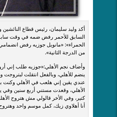
أكد وليد سليمان، رئيس قطاع النائشين ون
السابق للأحمر رفض ضمه في وقت سابق.
الحمراء»: «مانويل جوزيه رفض انضمامي ل
من الدرجة الثانية».
وأضاف نجم الأهلي:«جوزيه طلب إني أروح 
ينضم للأهلي، وبالفعل انتقلت لبتروجت 
عندي يقين إني هلعب في الأهلي وكنت بح
الأهلي، وقعدت مستني أربع سنين وفي 
كتير، وفي الأخر قالولي مش هتروح الأهل
أنا أهلاوي زيك، كمل موسم واحد وهتروح 