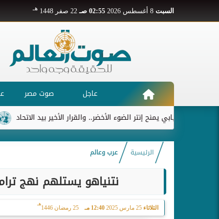
هـ
السبت
8 أغسطس 2026
02:55 صـ
22 صفر 1448
عاجل
صوت مصر
عر
ديابي يمنح إنتر الضوء الأخضر.. والقرار الأخير بيد الاتحاد
ريال مدريد 
الرئيسية
عرب وعالم
نتنياهو يستلهم نهج ترام
هـ
الثلاثاء
25 مارس 2025
12:40 مـ
25 رمضان 1446