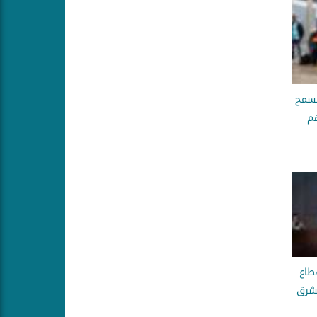
يسمح
هم
طاع
لشرق