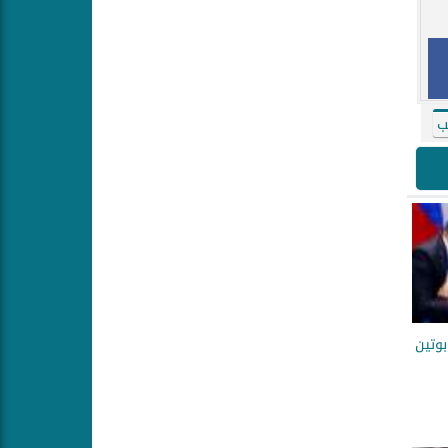
ب
بوتين