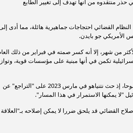
ي حذر منتقدوه من أنها تهدف إلى تغيير الطابع
و لإصلاح النظام القضائي احتجاجات جماهيرية هائلة، مما أدى إلى
يس الأمريكي جو بايدن.
أكثر من شهر، إلا أنه كسر صمته في فبراير من ذلك العام
الإسرائيلية تكمن في أنها مبنية على مؤسسات قوية، وتواز
وفي الأشهر التالية، أصبح انتقاده أكثر وضوحا، إذ حث نتنياهو في مارس 2023 على "التراجع" عن
ل "لا يمكنها الاستمرار في هذا المسار".
صلاح القضائي قد يلحق ضررا لا يمكن إصلاحه بـ"العلاقة