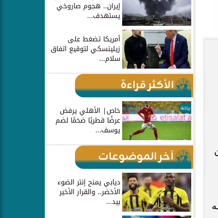
إيران.. هجوم صاروخي
يستهدف...
أمريكا تضغط على
زيلينسكي لتوقيع اتفاق
سلام...
الأكثر قراءة
رياضة
خاص| الأهلي يرفض
عرضًا قطريًا ضخمًا لضم
يوسف...
آخر الموضوعات
ديابي يمنح إنتر الضوء
الأخضر.. والقرار الأخير
بيد...
ه