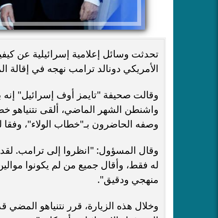
تحدثت وسائل إعلامية إسرائيلية عن كيفية
الأمريكي دونالد ترامب نهجه في إقالة الم
وقالت صحيفة "تايمز أوف إسرائيل" إنه 
وصفه الحاضرون بـ"خطاب الولاء"، وفقا 
وقال المسؤول: "انظروا إلى ترامب. لقد 
له فقط، وأقال جميع من لم يكونوا موالي
منهجي ودقيق".
وخلال هذه الزيارة، قرر نتنياهو المضي ق