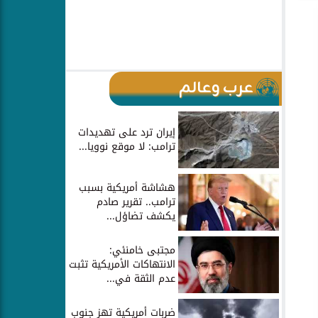
عرب وعالم
إيران ترد على تهديدات
ترامب: لا موقع نوويا...
هشاشة أمريكية بسبب
ترامب.. تقرير صادم
يكشف تضاؤل...
مجتبى خامنئي:
الانتهاكات الأمريكية تثبت
عدم الثقة في...
ضربات أمريكية تهز جنوب