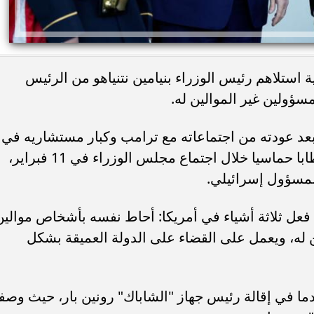
 استلاهم رئيس الوزراء بنيامين نتنياهو من الرئيس
سؤولين غير الموالين له.
بعد عودته من اجتماعاته مع ترامب وكبار مستشاريه في
واشنطن الشهر الماضي، ألقى نتنياهو خطابا حماسيا خلال اجتماع مجلس الوزراء في 11 فبراير،
لمسؤول إسرائيلي.
فعل ثلاثة أشياء في أمريكا: أحاط نفسه بأشخاص موالين
ن له، ويعمل على القضاء على الدولة العميقة بشكل
دما في إقالة رئيس جهاز "الشاباك" رونين بار، حيث وصف