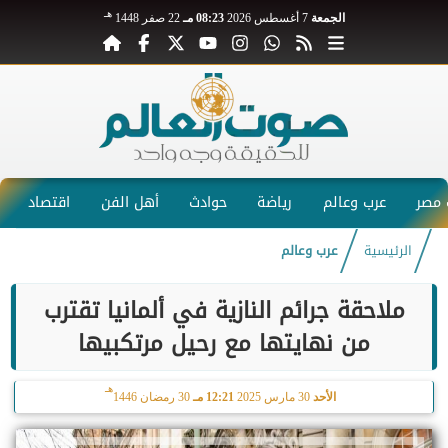
هـ
الجمعة
7 أغسطس 2026
08:23 مـ
22 صفر 1448
مصر
عرب وعالم
رياضة
حوادث
أهل الفن
اقتصاد
الرئيسية
عرب وعالم
ملاحقة جرائم النازية في ألمانيا تقترب
من نهايتها مع رحيل مرتكبيها
هـ
الأحد
30 مارس 2025
12:21 مـ
30 رمضان 1446