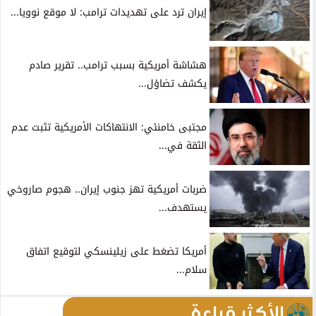
إيران ترد على تهديدات ترامب: لا موقع نوويا...
هشاشة أمريكية بسبب ترامب.. تقرير صادم
يكشف تضاؤل...
مجتبى خامنئي: الانتهاكات الأمريكية تثبت عدم
الثقة في...
ضربات أمريكية تهز جنوب إيران.. هجوم صاروخي
يستهدف...
أمريكا تضغط على زيلينسكي لتوقيع اتفاق
سلام...
الأكثر قراءة