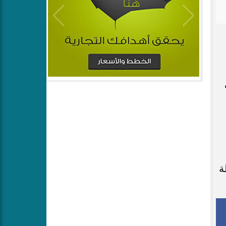
ري
ي نقطة