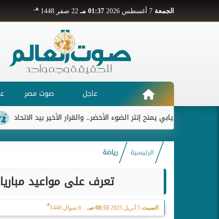
هـ
الجمعة
7 أغسطس 2026
01:37 مـ
22 صفر 1448
عاجل
صوت مصر
عر
ديابي يمنح إنتر الضوء الأخضر.. والقرار الأخير بيد الاتحاد
ريال 
الرئيسية
رياضة
تعرف على مواعيد مباريا
هـ
السبت
5 أبريل 2025
08:55 صـ
6 شوال 1446