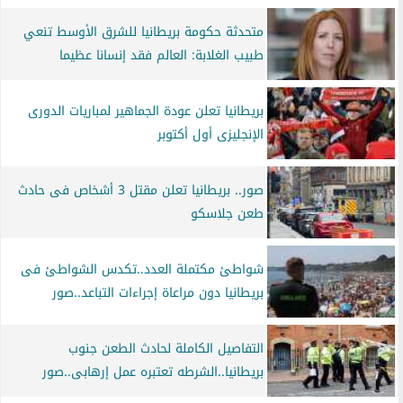
متحدثة حكومة بريطانيا للشرق الأوسط تنعي
طبيب الغلابة: العالم فقد إنسانا عظيما
بريطانيا تعلن عودة الجماهير لمباريات الدورى
الإنجليزى أول أكتوبر
صور.. بريطانيا تعلن مقتل 3 أشخاص فى حادث
طعن جلاسكو
شواطئ مكتملة العدد..تكدس الشواطئ فى
بريطانيا دون مراعاة إجراءات التباعد..صور
التفاصيل الكاملة لحادث الطعن جنوب
بريطانيا..الشرطه تعتبره عمل إرهابى..صور