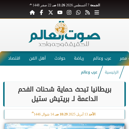
هـ
الجمعة
7 أغسطس 2026
11:26 صـ
22 صفر 1448
مصر
عرب وعالم
رياضة
حوادث
أهل الفن
اقتصاد
الرئيسية
عرب وعالم
بريطانيا تبحث حماية شحنات الفحم
الداعمة لـ بريتيش ستيل
هـ
الأحد
13 أبريل 2025
10:29 صـ
14 شوال 1446