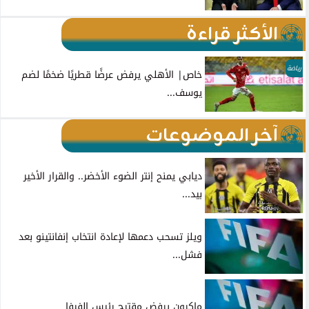
الأكثر قراءة
رياضة
خاص| الأهلي يرفض عرضًا قطريًا ضخمًا لضم
يوسف...
آخر الموضوعات
ديابي يمنح إنتر الضوء الأخضر.. والقرار الأخير
بيد...
ويلز تسحب دعمها لإعادة انتخاب إنفانتينو بعد
فشل...
ماكرون يرفض مقترح رئيس الفيفا