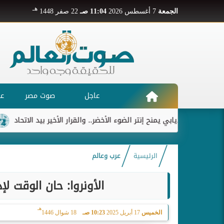
هـ
الجمعة
7 أغسطس 2026
11:04 صـ
22 صفر 1448
عاجل
صوت مصر
عر
ديابي يمنح إنتر الضوء الأخضر.. والقرار الأخير بيد الاتحاد
ريال م
الرئيسية
عرب وعالم
الأونروا: حان الوقت لإ
هـ
الخميس
17 أبريل 2025
10:23 صـ
18 شوال 1446