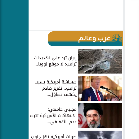
عرب وعالم
إيران ترد على تهديدات
ترامب: لا موقع نوويا...
هشاشة أمريكية بسبب
ترامب.. تقرير صادم
يكشف تضاؤل...
مجتبى خامنئي:
الانتهاكات الأمريكية تثبت
عدم الثقة في...
ضربات أمريكية تهز جنوب