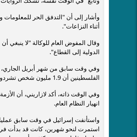
وتابع "في الوقت نفسه، تشكك الروايات ا
وأشار إلى أن "التدفق الحر للمعلومات وا
أثناء النزاعات".
وقال المفوض العام للوكالة "لا ينبغي أن 
الدولية إلى القطاع".
وفي وقت سابق من شهر أبريل الجاري، ذك
الفلسطينين أن 1.9 مليون شخص تشردوا قسريا وسط قصف وخوف وخسارة في قطاع غزة.
وفي الوقت ذاته، أكد لازاريني، أن الأزمة
انهيار النظام العام.
واستأنفت إسرائيل في وقت سابق عمليات
استمرت لنحو شهرين، كانت قد بدأت في 