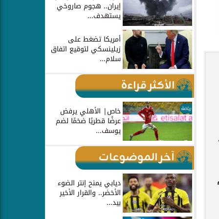
إيران.. هجوم صاروخي
يستهدف...
أمريكا تضغط على
زيلينسكي لتوقيع اتفاق
سلام...
الأكثر قراءة
رياضة
خاص| الأهلي يرفض
عرضًا قطريًا ضخمًا لضم
يوسف...
آخر الموضوعات
17 منهم
ديابي يمنح إنتر الضوء
الأخضر.. والقرار الأخير
بيد...