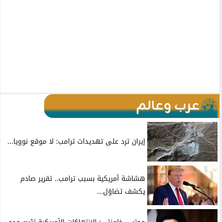
عرب وعالم
إيران ترد على تهديدات ترامب: لا موقع نوويا...
هشاشة أمريكية بسبب ترامب.. تقرير صادم
يكشف تضاؤل...