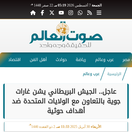
هـ
الجمعة
7 أغسطس 2026
05:19 مـ
22 صفر 1448
مصر
عرب وعالم
رياضة
حوادث
أهل الفن
اقتصاد
الرئيسية
عرب وعالم
عاجل.. الجيش البريطاني يشن غارات
جوية بالتعاون مع الولايات المتحدة ضد
أهداف حوثية
هـ
الأربعاء
30 أبريل 2025
11:33 صـ
2 ذو القعدة 1446