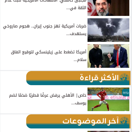
مجتبى خامنئي: الانتهاكات الأمريكية تثبت عدم
الثقة في...
ضربات أمريكية تهز جنوب إيران.. هجوم صاروخي
يستهدف...
أمريكا تضغط على زيلينسكي لتوقيع اتفاق
سلام...
الأكثر قراءة
رياضة
خاص| الأهلي يرفض عرضًا قطريًا ضخمًا لضم
يوسف...
آخر الموضوعات